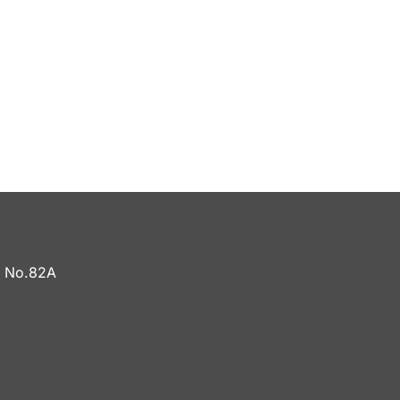
ADINGS LOOKS LIKE”
a No.82A