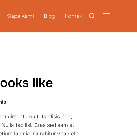
Search
Siapa Kami
Blog
Kontak
TOGGLE S
for:
ooks like
ts
condimentum ut, facilisis non,
 Nulla facilisi. Cras sed sem at
ium lacinia. Curabitur vitae elit