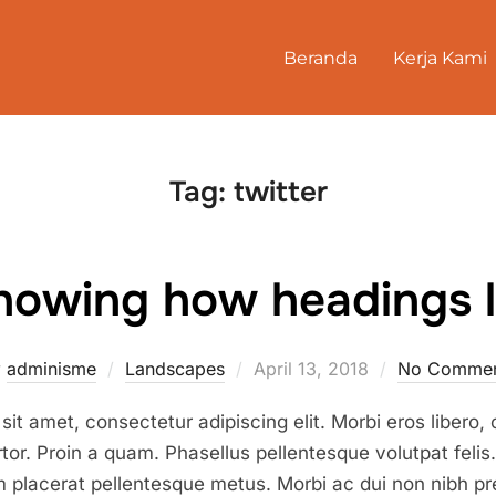
Beranda
Kerja Kami
Tag:
twitter
howing how headings l
Posted
y
adminisme
Landscapes
April 13, 2018
No Commen
on
it amet, consectetur adipiscing elit. Morbi eros libero, 
tor. Proin a quam. Phasellus pellentesque volutpat felis.
 placerat pellentesque metus. Morbi ac dui non nibh pret