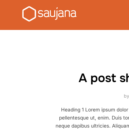
Skip
to
content
A post s
b
Heading 1 Lorem ipsum dolor s
pellentesque ut, enim. Duis tor
neque dapibus ultricies. Aliquam