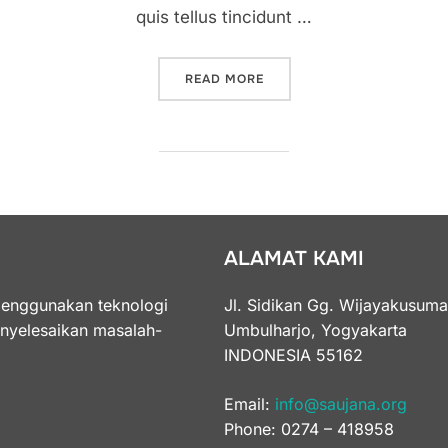
quis tellus tincidunt …
“A POST SHOWING HOW HE
READ MORE
ALAMAT KAMI
menggunakan teknologi
Jl. Sidikan Gg. Wijayakusum
yelesaikan masalah-
Umbulharjo, Yogyakarta
INDONESIA 55162
Email:
info@saujana.org
Phone: 0274 – 418958